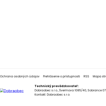
Ochrana osobných údajov
Prehlásenie o prístupnosti
RSS
Mapa str
Technický prevádzkovateľ:
Dobraobec s.r.o., Švermova 1085/40, Sobrance 07
Kontakt:
Dobraobec s.r.o.