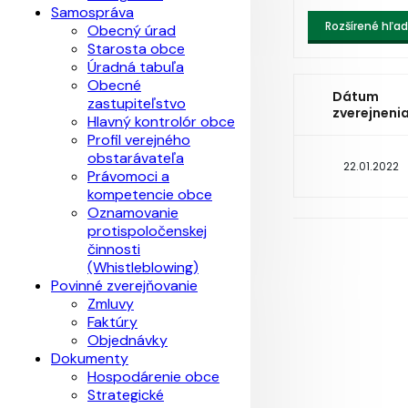
Samospráva
Rozšírené hľa
Obecný úrad
Starosta obce
Úradná tabuľa
Obecné
Dátum
zastupiteľstvo
zverejneni
Hlavný kontrolór obce
Profil verejného
obstarávateľa
22.01.2022
Právomoci a
kompetencie obce
Oznamovanie
protispoločenskej
činnosti
(Whistleblowing)
Povinné zverejňovanie
Zmluvy
Faktúry
Objednávky
Dokumenty
Hospodárenie obce
Strategické