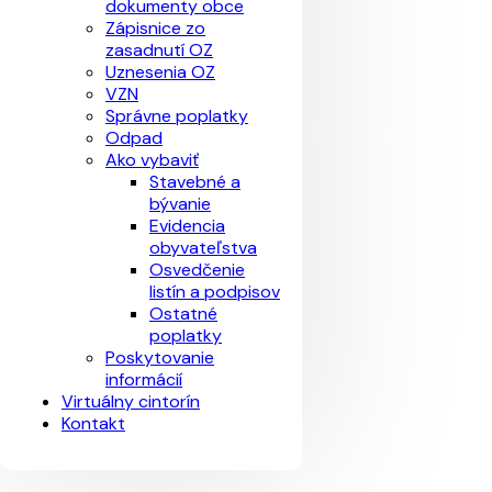
dokumenty obce
Zápisnice zo
zasadnutí OZ
Uznesenia OZ
VZN
Správne poplatky
Odpad
Ako vybaviť
Stavebné a
bývanie
Evidencia
obyvateľstva
Osvedčenie
listín a podpisov
Ostatné
poplatky
Poskytovanie
informácií
Virtuálny cintorín
Kontakt