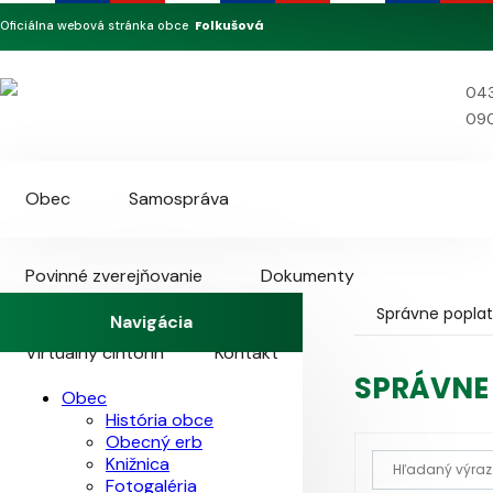
Folkušová
Oficiálna webová stránka obce
043
090
Obec
Samospráva
Povinné zverejňovanie
Dokumenty
Správne poplat
Navigácia
Virtuálny cintorín
Kontakt
SPRÁVNE
Obec
História obce
Obecný erb
Knižnica
Fotogaléria